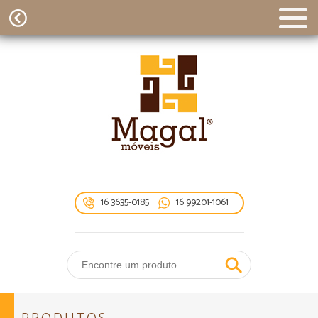
16 3635-0185
16 99201-1061