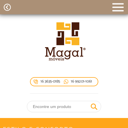
16 3635-0185
16 99201-1061