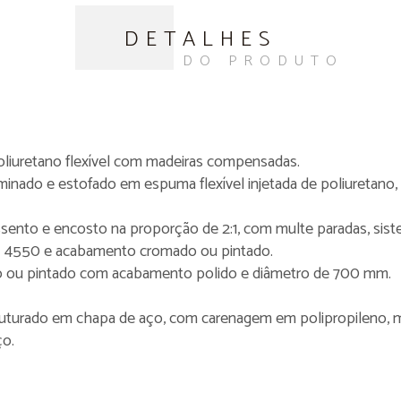
DETALHES
DO PRODUTO
liuretano flexível com madeiras compensadas.
ado e estofado em espuma flexível injetada de poliuretano,
ento e encosto na proporção de 2:1, com multe paradas, sist
N 4550 e acabamento cromado ou pintado.
ínio ou pintado com acabamento polido e diâmetro de 700 mm.
uturado em chapa de aço, com carenagem em polipropileno, ma
ço.