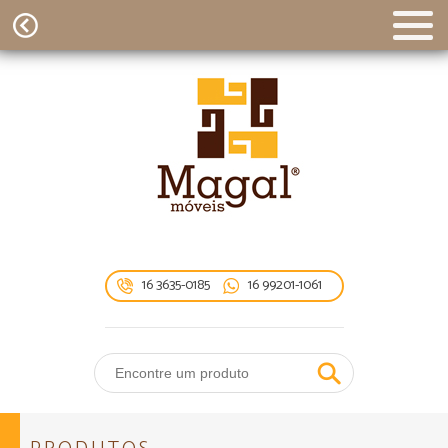
16 3635-0185
16 99201-1061